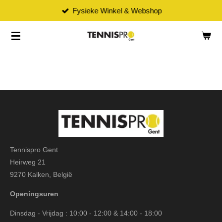
Fysieke Winkel & Webshop
Ga
direct
naar
de
hoofdinhoud
Tennispro Gent
Heirweg 21
9270 Kalken, België
Openingsuren
Dinsdag - Vrijdag : 10:00 - 12:00 & 14:00 - 18:00