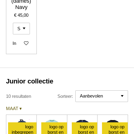
(dames)
Navy
€ 45,00
In winkelwagen
Junior collectie
10 resultaten
Sorteer:
MAAT
▾
logo
logo op
logo op
logo op
inbegrepen
borst en
borst en
borst en