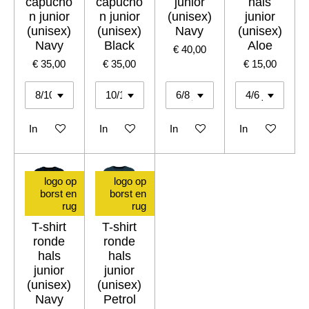
capucho
capucho
junior
hals
n junior
n junior
(unisex)
junior
(unisex)
(unisex)
Navy
(unisex)
Navy
Black
Aloe
€ 40,00
€ 35,00
€ 35,00
€ 15,00
In winkelwagen
In winkelwagen
In winkelwagen
In winkelwagen
logo op
logo op
borst en
borst en
rug
rug
T-shirt
T-shirt
ronde
ronde
hals
hals
junior
junior
(unisex)
(unisex)
Navy
Petrol