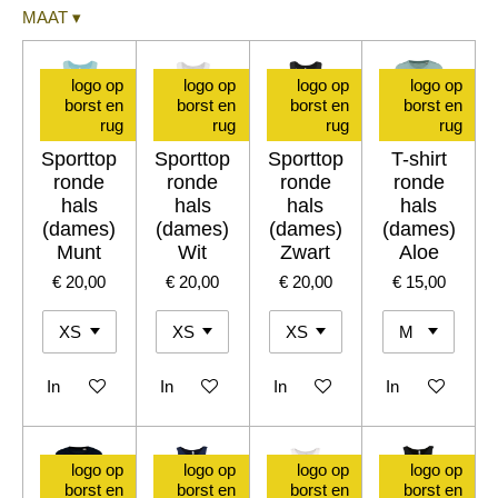
MAAT
▾
logo op
logo op
logo op
logo op
borst en
borst en
borst en
borst en
rug
rug
rug
rug
Sporttop
Sporttop
Sporttop
T-shirt
ronde
ronde
ronde
ronde
hals
hals
hals
hals
(dames)
(dames)
(dames)
(dames)
Munt
Wit
Zwart
Aloe
€ 20,00
€ 20,00
€ 20,00
€ 15,00
In winkelwagen
In winkelwagen
In winkelwagen
In winkelwagen
logo op
logo op
logo op
logo op
borst en
borst en
borst en
borst en