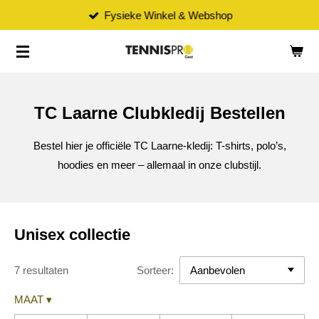
Fysieke Winkel & Webshop
Ga
direct
naar
de
hoofdinhoud
TC Laarne Clubkledij Bestellen
Bestel hier je officiële TC Laarne-kledij: T-shirts, polo’s,
hoodies en meer – allemaal in onze clubstijl.
Unisex collectie
7 resultaten
Sorteer:
MAAT
▾