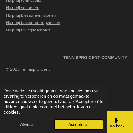
Hulp bij tennisballen
Hulp bij schoenen
Hulp bij blessurevrij spelen
Hulp bij tassen en rugzakken
Hulp bij trillingsdempers
TENNISPRO GENT COMMUNITY
© 2025 Tennispro Gent
Deze website maakt gebruik van cookies om uw
F
I
Y
ervaring te verbeteren en op maat gemaakte
a
n
o
advertenties weer te geven. Door op ‘Accepteren’ te
klikken, gaat u akkoord met het gebruik van alle
c
s
u
cookies.
e
t
T
b
a
u
Afwijzen
Accepteren
E-mailadres
Telefoonnummer
Kaart
Facebook
o
g
b