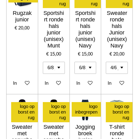
rug
rug
rug
Rugzak
Sportshi
Sportshi
Sweater
junior
rt ronde
rt ronde
ronde
hals
hals
hals
€ 20,00
junior
junior
Junior
(unisex)
(unisex)
(unisex)
Munt
Navy
Navy
€ 15,00
€ 15,00
€ 20,00
In winkelwagen
In winkelwagen
In winkelwagen
In winkelwagen
logo op
logo op
logo
logo op
borst en
borst en
inbegrepen
borst en
rug
rug
rug
Sweater
Sweater
Jogging
T-shirt
met
met
broek
ronde