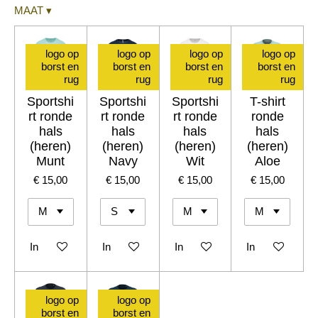
MAAT
▾
logo op
logo op
logo op
logo op
borst en
borst en
borst en
borst en
rug
rug
rug
rug
Sportshi
Sportshi
Sportshi
T-shirt
rt ronde
rt ronde
rt ronde
ronde
hals
hals
hals
hals
(heren)
(heren)
(heren)
(heren)
Munt
Navy
Wit
Aloe
€ 15,00
€ 15,00
€ 15,00
€ 15,00
In winkelwagen
In winkelwagen
In winkelwagen
In winkelwagen
logo op
logo op
borst en
borst en