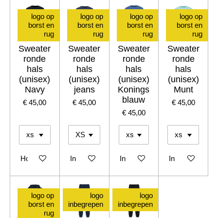
logo op
logo op
logo op
logo op
borst en
borst en
borst en
borst en
rug
rug
rug
rug
Sweater
Sweater
Sweater
Sweater
ronde
ronde
ronde
ronde
hals
hals
hals
hals
(unisex)
(unisex)
(unisex)
(unisex)
Navy
jeans
Konings
Munt
blauw
€ 45,00
€ 45,00
€ 45,00
€ 45,00
Houd mij op de hoogte
In winkelwagen
In winkelwagen
In winkelwagen
logo op
logo
logo
borst en
inbegrepen
inbegrepen
rug