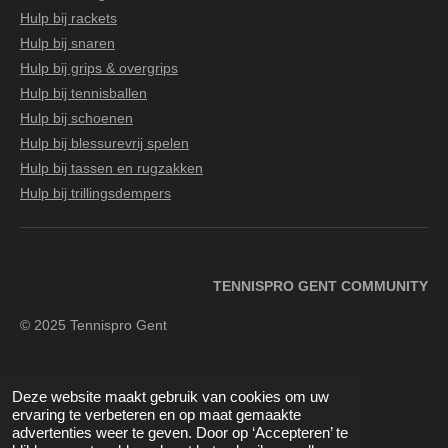
Hulp bij rackets
Hulp bij snaren
Hulp bij grips & overgrips
Hulp bij tennisballen
Hulp bij schoenen
Hulp bij blessurevrij spelen
Hulp bij tassen en rugzakken
Hulp bij trillingsdempers
TENNISPRO GENT COMMUNITY
© 2025 Tennispro Gent
Deze website maakt gebruik van cookies om uw
F
I
Y
ervaring te verbeteren en op maat gemaakte
a
n
o
advertenties weer te geven. Door op ‘Accepteren’ te