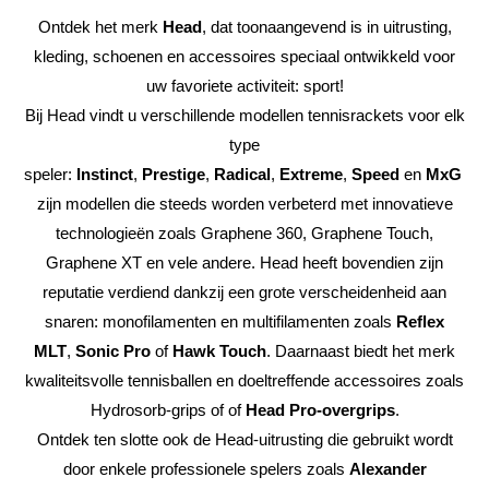
Ontdek het merk
Head
, dat toonaangevend is in uitrusting,
kleding, schoenen en accessoires speciaal ontwikkeld voor
uw favoriete activiteit: sport!
Bij Head vindt u verschillende modellen tennisrackets voor elk
type
speler:
Instinct
,
Prestige
,
Radical
,
Extreme
,
Speed
en
MxG
zijn modellen die steeds worden verbeterd met innovatieve
technologieën zoals Graphene 360, Graphene Touch,
Graphene XT en vele andere. Head heeft bovendien zijn
reputatie verdiend dankzij een grote verscheidenheid aan
snaren: monofilamenten en multifilamenten zoals
Reflex
MLT
,
Sonic Pro
of
Hawk Touch
. Daarnaast biedt het merk
kwaliteitsvolle tennisballen en doeltreffende accessoires zoals
Hydrosorb-grips of of
Head Pro-overgrips
.
Ontdek ten slotte ook de Head-uitrusting die gebruikt wordt
door enkele professionele spelers zoals
Alexander