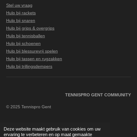
Stel uw vraag
Hulp bij rackets
Hulp bij snaren
Hulp bij grips & overgrips
Hulp bij tennisballen
Hulp bij schoenen
Hulp bij blessurevrij spelen
Hulp bij tassen en rugzakken
Hulp bij trillingsdempers
TENNISPRO GENT COMMUNITY
© 2025 Tennispro Gent
Deze website maakt gebruik van cookies om uw
F
I
Y
ervaring te verbeteren en op maat gemaakte