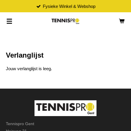
Fysieke Winkel & Webshop
Ga
direct
naar
de
hoofdinhoud
Verlanglijst
Jouw verlanglijst is leeg.
Tennispro Gent