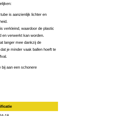
lijken:
be is aanzienlijk lichter en
heid.
is verkleind, waardoor de plastic
nd en verwerkt kan worden.
at langer mee dankzij de
at je minder vaak ballen hoeft te
fval.
e bij aan een schonere
ficatie
24-18