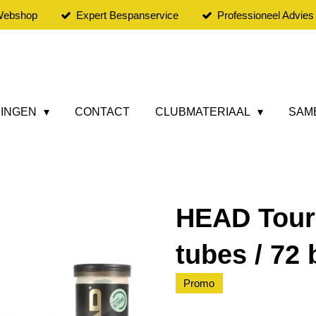
 Webshop
Expert Bespanservice
Professioneel Advies
DINGEN
CONTACT
CLUBMATERIAAL
SAM
HEAD Tour 
tubes / 72 
Promo