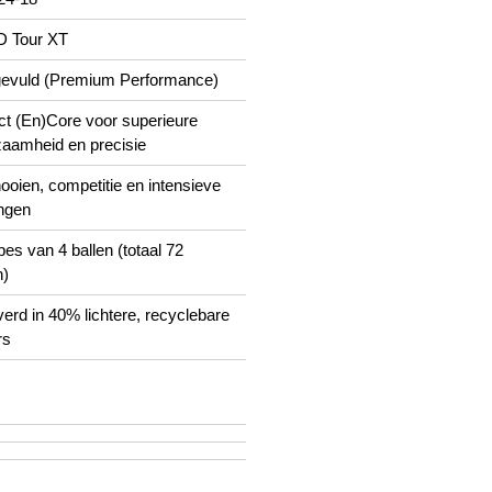
 Tour XT
evuld (Premium Performance)
t (En)Core voor superieure
aamheid en precisie
ooien, competitie en intensieve
ingen
bes van 4 ballen (totaal 72
n)
erd in 40% lichtere, recyclebare
rs