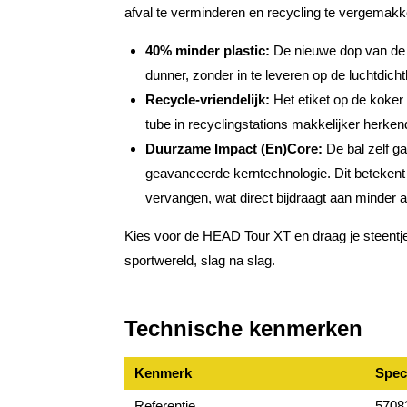
afval te verminderen en recycling te vergemakke
40% minder plastic:
De nieuwe dop van de tu
dunner, zonder in te leveren op de luchtdicht
Recycle-vriendelijk:
Het etiket op de koker 
tube in recyclingstations makkelijker herke
Duurzame Impact (En)Core:
De bal zelf ga
geavanceerde kerntechnologie. Dit betekent d
vervangen, wat direct bijdraagt aan minder a
Kies voor de HEAD Tour XT en draag je steentj
sportwereld, slag na slag.
Technische kenmerken
Kenmerk
Speci
Referentie
5708