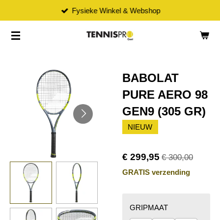
Fysieke Winkel & Webshop
Ga
direct
naar
de
hoofdinhoud
BABOLAT
PURE AERO 98
GEN9 (305 GR)
NIEUW
€ 299,95
€ 300,00
GRATIS verzending
GRIPMAAT