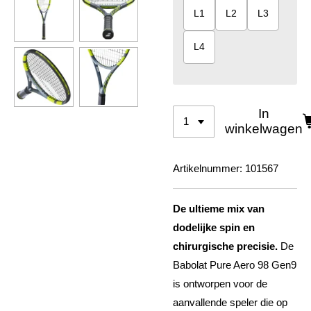
L1
L2
L3
L4
In
winkelwagen
Artikelnummer:
101567
De ultieme mix van
dodelijke spin en
chirurgische precisie.
De
Babolat Pure Aero 98 Gen9
is ontworpen voor de
aanvallende speler die op