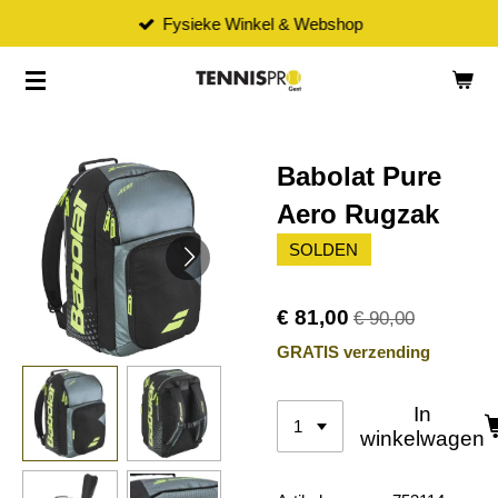
Fysieke Winkel & Webshop
Ga
direct
naar
de
hoofdinhoud
Babolat Pure
Aero Rugzak
SOLDEN
€ 81,00
€ 90,00
GRATIS verzending
In
winkelwagen