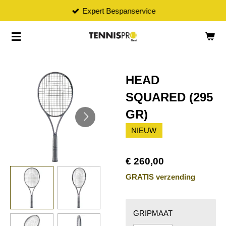
Expert Bespanservice
Ga
direct
naar
de
hoofdinhoud
HEAD
SQUARED (295
GR)
NIEUW
€ 260,00
GRATIS verzending
GRIPMAAT