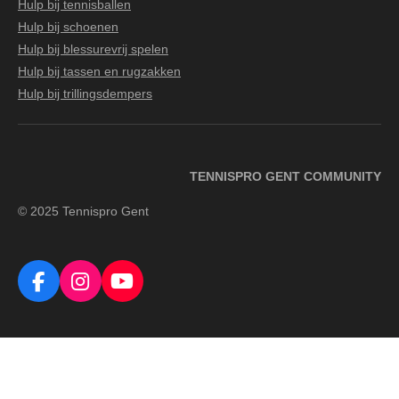
Hulp bij tennisballen
Hulp bij schoenen
Hulp bij blessurevrij spelen
Hulp bij tassen en rugzakken
Hulp bij trillingsdempers
TENNISPRO GENT COMMUNITY
© 2025 Tennispro Gent
F
I
Y
a
n
o
c
s
u
e
t
T
b
a
u
o
g
b