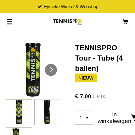
Fysieke Winkel & Webshop
Ga
direct
naar
de
hoofdinhoud
TENNISPRO
Tour - Tube (4
ballen)
NIEUW
€ 7,00
€ 8,00
In
winkelwagen